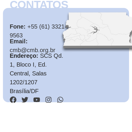
CONTATOS
CMB
Fone:
+55 (61) 3321-
9563
Email:
cmb@cmb.org.br
Endereço:
SCS Qd.
1, Bloco I, Ed.
Central, Salas
1202/1207
Brasília/DF