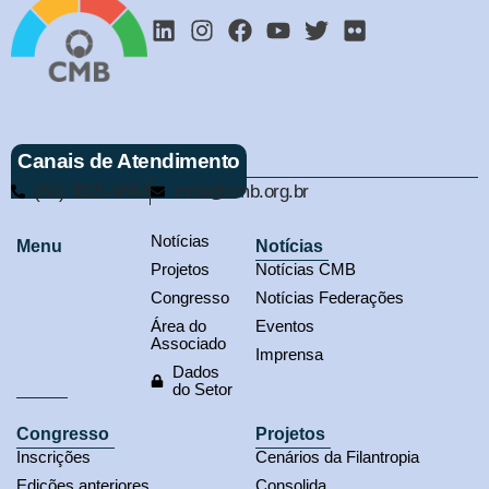
Canais de Atendimento
(61) 3321-9563
cmb@cmb.org.br
Notícias
Menu
Notícias
Projetos
Notícias CMB
Congresso
Notícias Federações
Área do
Eventos
Associado
Imprensa
Dados
do Setor
Congresso
Projetos
Inscrições
Cenários da Filantropia
Edições anteriores
Consolida