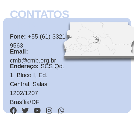
CONTATOS
CMB
Fone:
+55 (61) 3321-
9563
Email:
cmb@cmb.org.br
Endereço:
SCS Qd.
1, Bloco I, Ed.
Central, Salas
1202/1207
Brasília/DF