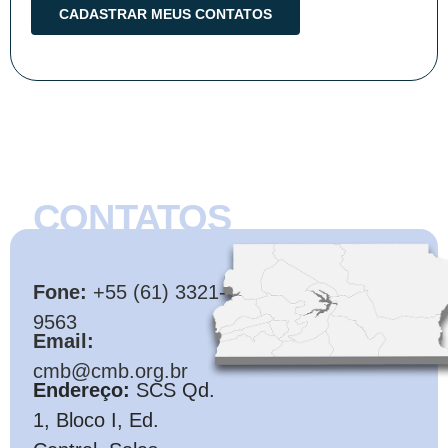
CONTATOS
CMB
Fone:
+55 (61) 3321-
9563
Email:
cmb@cmb.org.br
Endereço:
SCS Qd.
1, Bloco I, Ed.