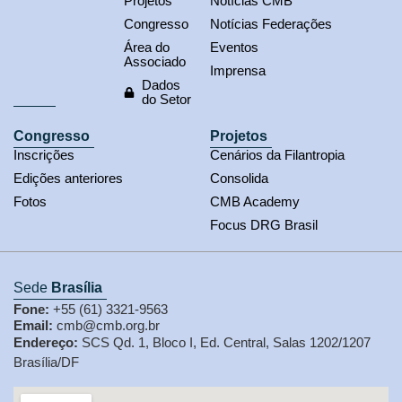
Projetos
Notícias CMB
Congresso
Notícias Federações
Área do
Eventos
Associado
Imprensa
Dados
do Setor
Congresso
Projetos
Inscrições
Cenários da Filantropia
Edições anteriores
Consolida
Fotos
CMB Academy
Focus DRG Brasil
Sede
Brasília
Fone:
+55 (61) 3321-9563
Email:
cmb@cmb.org.br
Endereço:
SCS Qd. 1, Bloco I, Ed. Central, Salas 1202/1207
Brasília/DF