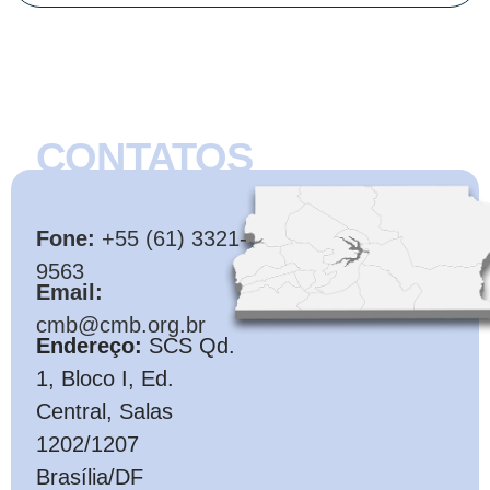
CONTATOS
CMB
Fone:
+55 (61) 3321-
9563
Email:
cmb@cmb.org.br
Endereço:
SCS Qd.
1, Bloco I, Ed.
Central, Salas
1202/1207
Brasília/DF