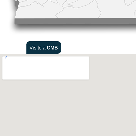
Visite a
CMB