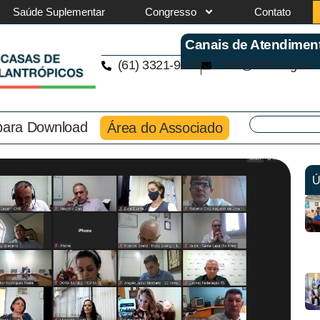
Saúde Suplementar
Congresso
Contato
Canais de Atendimen
(61) 3321-9563
cmb@cmb.org.br
 para Download
Área do Associado
Ú