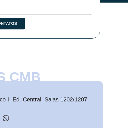
S CMB
o I, Ed. Central, Salas 1202/1207