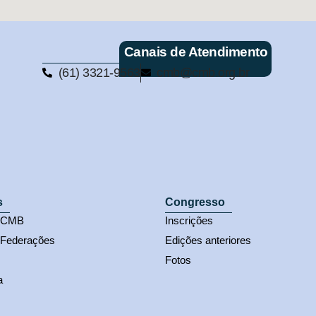
Canais de Atendimento
(61) 3321-9563
cmb@cmb.org.br
s
Congresso
s CMB
Inscrições
 Federações
Edições anteriores
Fotos
a