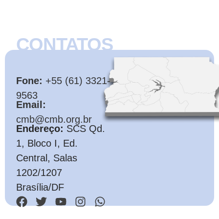
CONTATOS
CMB
Fone:
+55 (61) 3321-
9563
Email:
cmb@cmb.org.br
Endereço:
SCS Qd.
1, Bloco I, Ed.
Central, Salas
1202/1207
Brasília/DF