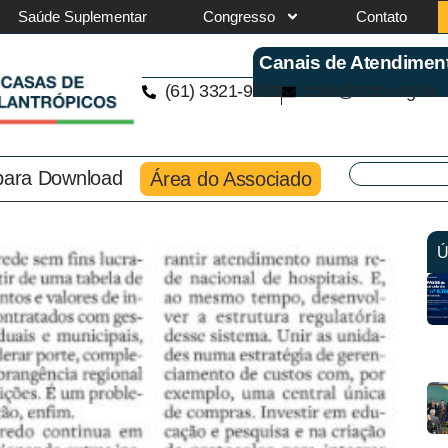
Saúde Suplementar
Congresso
Contato
Canais de Atendimen
(61) 3321-9563
cmb@cmb.org.br
 para Download
Área do Associado
Ú