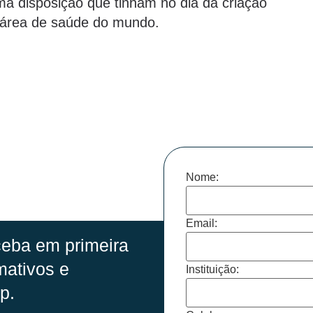
a disposição que tinham no dia da criação
área de saúde do mundo.
Nome:
Email:
eba em primeira
mativos e
Instituição:
p.