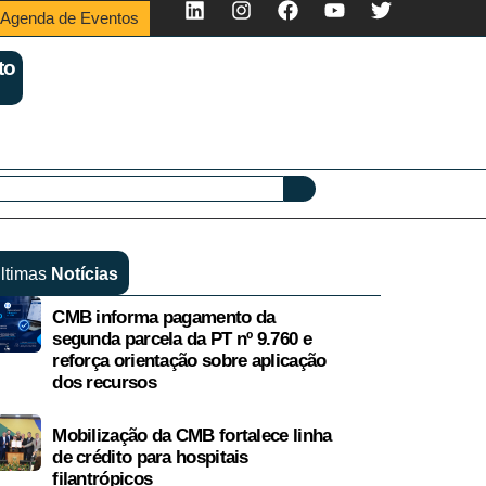
Agenda de Eventos
to
ltimas
Notícias
CMB informa pagamento da
segunda parcela da PT nº 9.760 e
reforça orientação sobre aplicação
dos recursos
Mobilização da CMB fortalece linha
de crédito para hospitais
filantrópicos