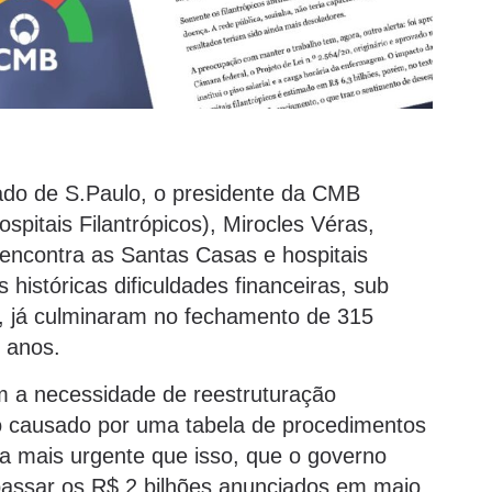
tado de S.Paulo, o presidente da CMB
pitais Filantrópicos), Mirocles Véras,
 encontra as Santas Casas e hospitais
s históricas dificuldades financeiras, sub
ve, já culminaram no fechamento de 315
s anos.
 a necessidade de reestruturação
rico causado por uma tabela de procedimentos
da mais urgente que isso, que o governo
assar os R$ 2 bilhões anunciados em maio