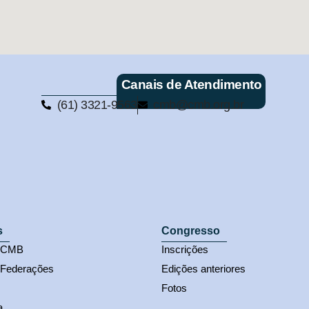
Canais de Atendimento
(61) 3321-9563
cmb@cmb.org.br
s
Congresso
s CMB
Inscrições
 Federações
Edições anteriores
Fotos
a