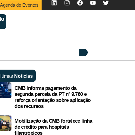
Agenda de Eventos
to
ltimas
Notícias
CMB informa pagamento da
segunda parcela da PT nº 9.760 e
reforça orientação sobre aplicação
dos recursos
Mobilização da CMB fortalece linha
de crédito para hospitais
filantrópicos