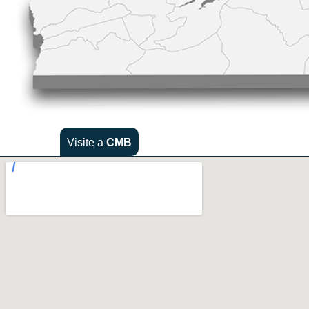
Visite a
CMB