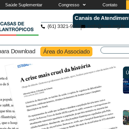
Saúde Suplementar
Congresso
Contato
Canais de Atendimen
(61) 3321-9563
cmb@cmb.org.br
 para Download
Área do Associado
Ú