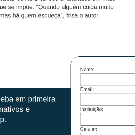
que se impõe. “Quando alguém cuida muito
, mas há quem esqueça”, frisa o autor.
Nome:
Email:
eba em primeira
mativos e
Instituição:
p.
Celular: