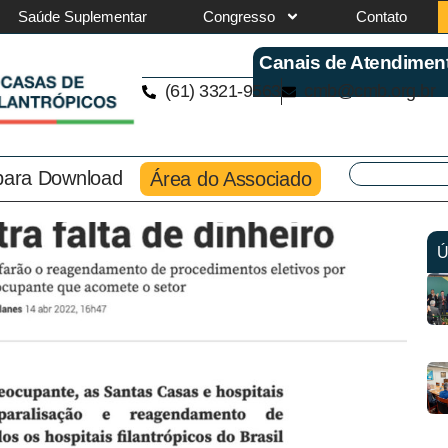
Saúde Suplementar
Congresso
Contato
Canais de Atendimen
(61) 3321-9563
cmb@cmb.org.br
 para Download
Área do Associado
Ú