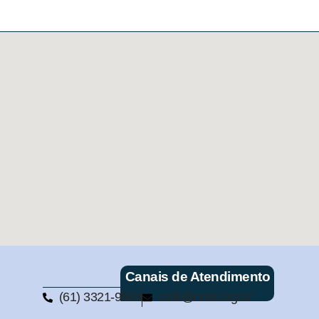
Canais de Atendimento
(61) 3321-9563
cmb@cmb.org.br