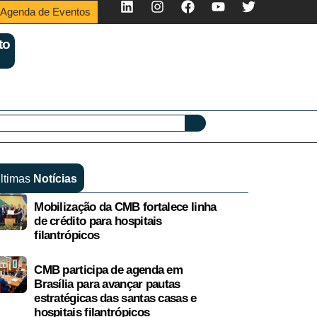
Agenda de Eventos
to
ltimas
Notícias
Mobilização da CMB fortalece linha
de crédito para hospitais
filantrópicos
CMB participa de agenda em
Brasília para avançar pautas
estratégicas das santas casas e
hospitais filantrópicos