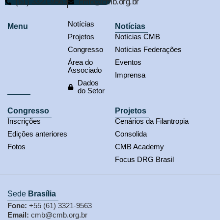
(61) 3321-9563
cmb@cmb.org.br
Notícias
Menu
Notícias
Projetos
Notícias CMB
Congresso
Notícias Federações
Área do
Eventos
Associado
Imprensa
Dados
do Setor
Congresso
Projetos
Inscrições
Cenários da Filantropia
Edições anteriores
Consolida
Fotos
CMB Academy
Focus DRG Brasil
Sede
Brasília
Fone:
+55 (61) 3321-9563
Email:
cmb@cmb.org.br