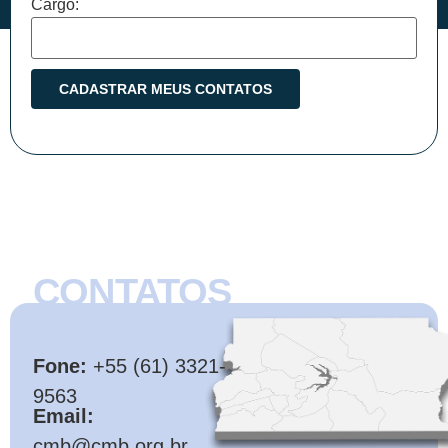
Cargo:
CONTATOS
CMB
Fone:
+55 (61) 3321-
9563
Email:
cmb@cmb.org.br