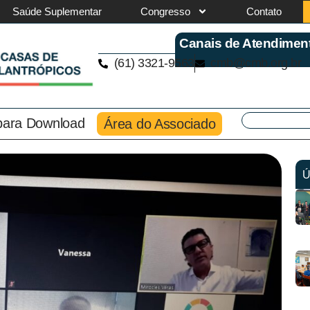
Saúde Suplementar
Congresso
Contato
Canais de Atendimen
(61) 3321-9563
cmb@cmb.org.br
 para Download
Área do Associado
Ú