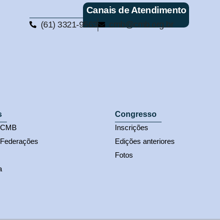
Canais de Atendimento
(61) 3321-9563
cmb@cmb.org.br
s
Congresso
s CMB
Inscrições
 Federações
Edições anteriores
Fotos
a