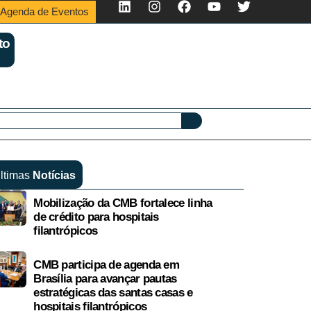
Agenda de Eventos
to
ltimas
Notícias
Mobilização da CMB fortalece linha
de crédito para hospitais
filantrópicos
CMB participa de agenda em
Brasília para avançar pautas
estratégicas das santas casas e
hospitais filantrópicos