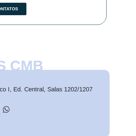
S CMB
o I, Ed. Central, Salas 1202/1207