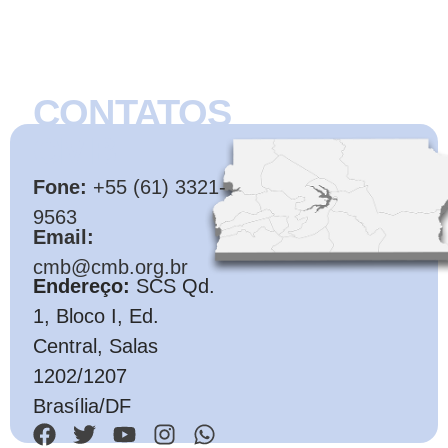
CONTATOS
CMB
Fone:
+55 (61) 3321-
9563
Email:
cmb@cmb.org.br
Endereço:
SCS Qd.
1, Bloco I, Ed.
Central, Salas
1202/1207
Brasília/DF