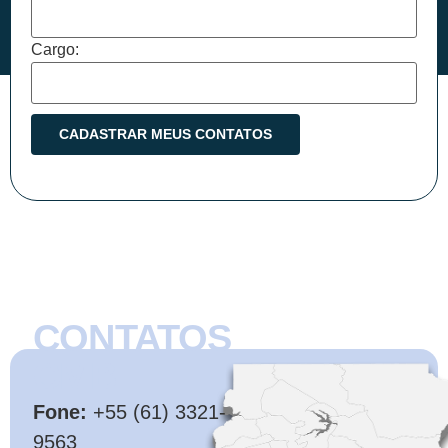
Cargo:
CONTATOS
CMB
Fone:
+55 (61) 3321-
9563