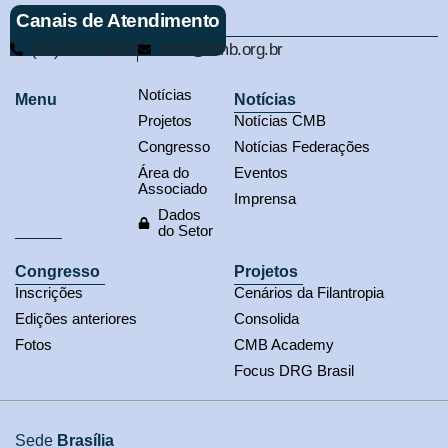
Canais de Atendimento
(61) 3321-9563
cmb@cmb.org.br
Notícias
Menu
Notícias
Projetos
Notícias CMB
Congresso
Notícias Federações
Área do
Eventos
Associado
Imprensa
Dados
do Setor
Congresso
Projetos
Inscrições
Cenários da Filantropia
Edições anteriores
Consolida
Fotos
CMB Academy
Focus DRG Brasil
Sede
Brasília