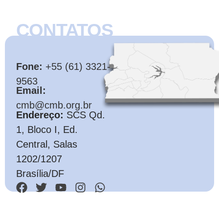
CONTATOS
CMB
Fone:
+55 (61) 3321-
9563
Email:
cmb@cmb.org.br
Endereço:
SCS Qd.
1, Bloco I, Ed.
Central, Salas
1202/1207
Brasília/DF