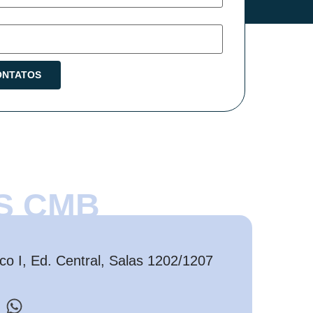
S CMB
o I, Ed. Central, Salas 1202/1207