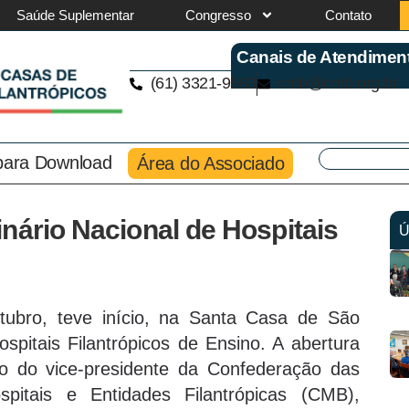
Saúde Suplementar
Congresso
Contato
Canais de Atendimen
(61) 3321-9563
cmb@cmb.org.br
 para Download
Área do Associado
nário Nacional de Hospitais
Ú
tubro, teve início, na Santa Casa de São
spitais Filantrópicos de Ensino. A abertura
o do vice-presidente da Confederação das
pitais e Entidades Filantrópicas (CMB),