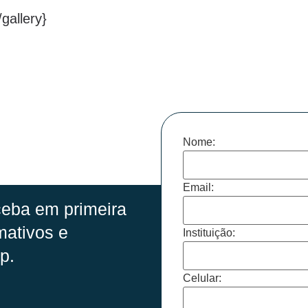
gallery}
Nome:
Email:
eba em primeira
mativos e
Instituição:
p.
Celular: