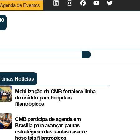
Agenda de Eventos
to
ltimas
Notícias
Mobilização da CMB fortalece linha
de crédito para hospitais
filantrópicos
CMB participa de agenda em
Brasília para avançar pautas
estratégicas das santas casas e
hospitais filantrópicos