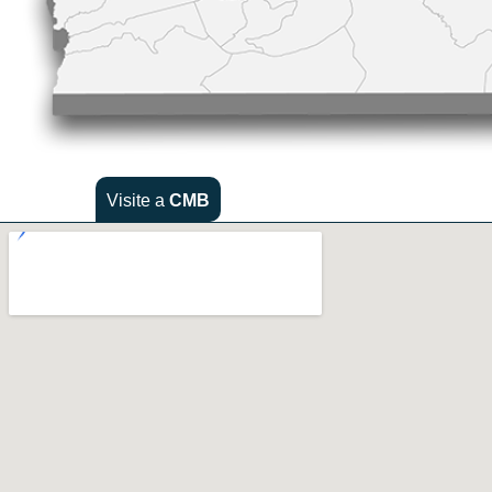
Visite a
CMB