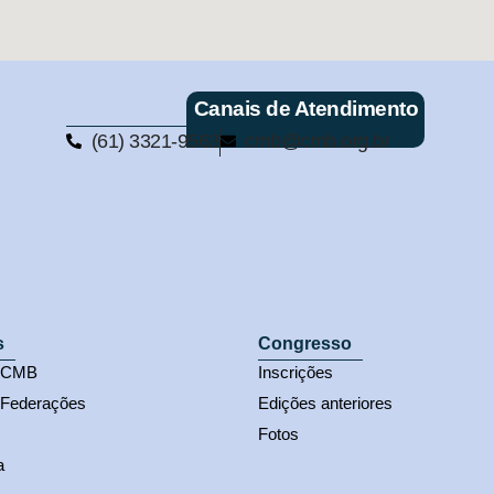
Canais de Atendimento
(61) 3321-9563
cmb@cmb.org.br
s
Congresso
s CMB
Inscrições
 Federações
Edições anteriores
Fotos
a