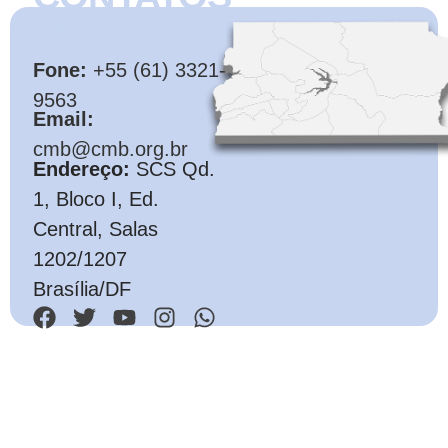
CMB
Fone:
+55 (61) 3321-
9563
Email:
cmb@cmb.org.br
Endereço:
SCS Qd.
1, Bloco I, Ed.
Central, Salas
1202/1207
Brasília/DF