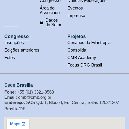
Congresso
Notícias Federações
Área do
Eventos
Associado
Imprensa
Dados
do Setor
Congresso
Projetos
Inscrições
Cenários da Filantropia
Edições anteriores
Consolida
Fotos
CMB Academy
Focus DRG Brasil
Sede
Brasília
Fone:
+55 (61) 3321-9563
Email:
cmb@cmb.org.br
Endereço:
SCS Qd. 1, Bloco I, Ed. Central, Salas 1202/1207
Brasília/DF