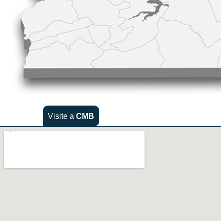
Visite a
CMB