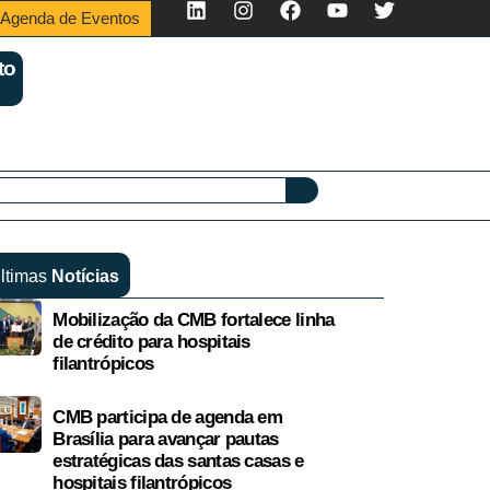
Agenda de Eventos
to
ltimas
Notícias
Mobilização da CMB fortalece linha
de crédito para hospitais
filantrópicos
CMB participa de agenda em
Brasília para avançar pautas
estratégicas das santas casas e
hospitais filantrópicos