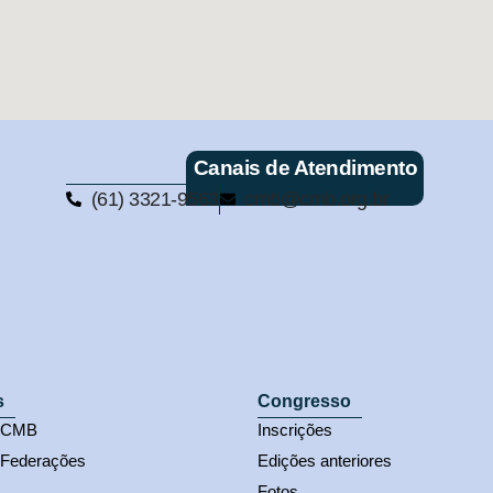
Canais de Atendimento
(61) 3321-9563
cmb@cmb.org.br
s
Congresso
s CMB
Inscrições
 Federações
Edições anteriores
Fotos