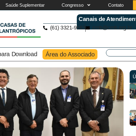
Saúde Suplementar
Congresso
Contato
Canais de Atendimen
(61) 3321-9563
cmb@cmb.org.br
 para Download
Área do Associado
Ú