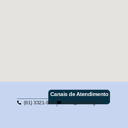
Canais de Atendimento
(61) 3321-9563
cmb@cmb.org.br