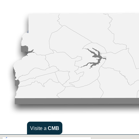
Visite a
CMB