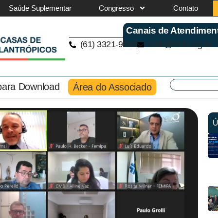
Saúde Suplementar
Congresso
Contato
Canais de Atendimen
(61) 3321-9563
cmb@cmb.org.br
 para Download
Área do Associado
Ú