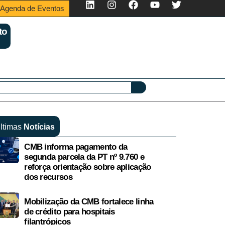
Agenda de Eventos
to
ltimas
Notícias
CMB informa pagamento da
segunda parcela da PT nº 9.760 e
reforça orientação sobre aplicação
dos recursos
Mobilização da CMB fortalece linha
de crédito para hospitais
filantrópicos