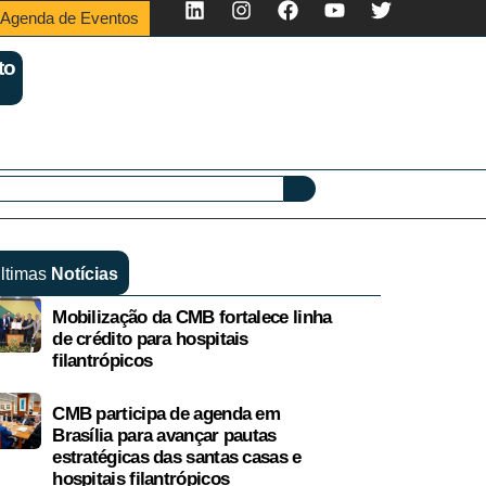
Agenda de Eventos
to
ltimas
Notícias
Mobilização da CMB fortalece linha
de crédito para hospitais
filantrópicos
CMB participa de agenda em
Brasília para avançar pautas
estratégicas das santas casas e
hospitais filantrópicos