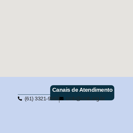
Canais de Atendimento
(61) 3321-9563
cmb@cmb.org.br