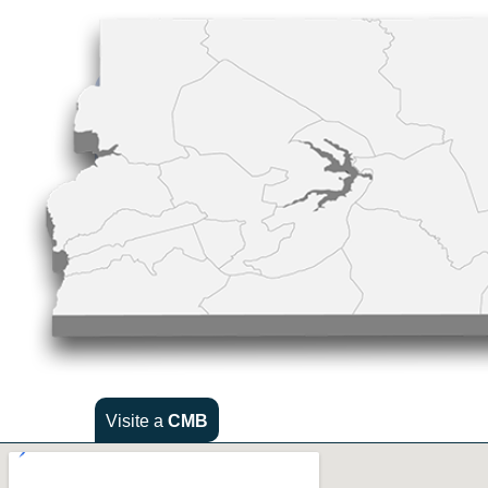
Visite a
CMB