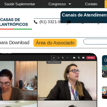
Saúde Suplementar
Congresso
Contato
Canais de Atendimen
(61) 3321-9563
cmb@cmb.org.br
 para Download
Área do Associado
Ú