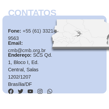
CONTATOS
CMB
Fone:
+55 (61) 3321-
9563
Email:
cmb@cmb.org.br
Endereço:
SCS Qd.
1, Bloco I, Ed.
Central, Salas
1202/1207
Brasília/DF