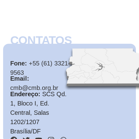
CONTATOS
CMB
Fone:
+55 (61) 3321-
9563
Email:
cmb@cmb.org.br
Endereço:
SCS Qd.
1, Bloco I, Ed.
Central, Salas
1202/1207
Brasília/DF