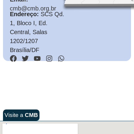
cmb@cmb.org.br
Endereço:
SCS Qd.
1, Bloco I, Ed.
Central, Salas
1202/1207
Brasília/DF
Visite a
CMB