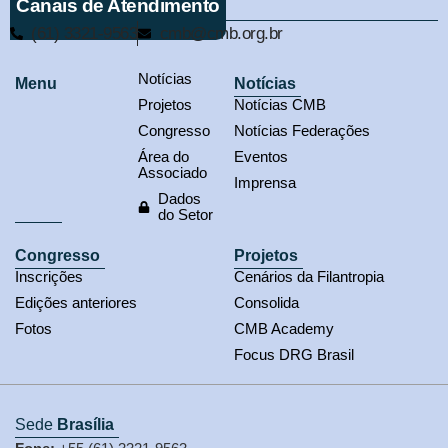
Canais de Atendimento
(61) 3321-9563
cmb@cmb.org.br
Notícias
Menu
Notícias
Projetos
Notícias CMB
Congresso
Notícias Federações
Área do
Eventos
Associado
Imprensa
Dados
do Setor
Congresso
Projetos
Inscrições
Cenários da Filantropia
Edições anteriores
Consolida
Fotos
CMB Academy
Focus DRG Brasil
Sede
Brasília