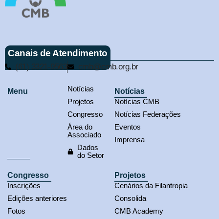
Canais de Atendimento
(61) 3321-9563
cmb@cmb.org.br
Notícias
Menu
Notícias
Projetos
Notícias CMB
Congresso
Notícias Federações
Área do
Eventos
Associado
Imprensa
Dados
do Setor
Congresso
Projetos
Inscrições
Cenários da Filantropia
Edições anteriores
Consolida
Fotos
CMB Academy