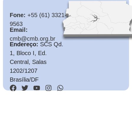
CMB
Fone:
+55 (61) 3321-
9563
Email:
cmb@cmb.org.br
Endereço:
SCS Qd.
1, Bloco I, Ed.
Central, Salas
1202/1207
Brasília/DF