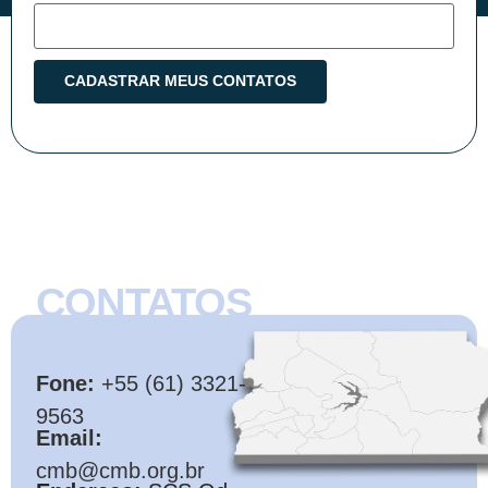
CONTATOS
CMB
Fone:
+55 (61) 3321-
9563
Email:
cmb@cmb.org.br