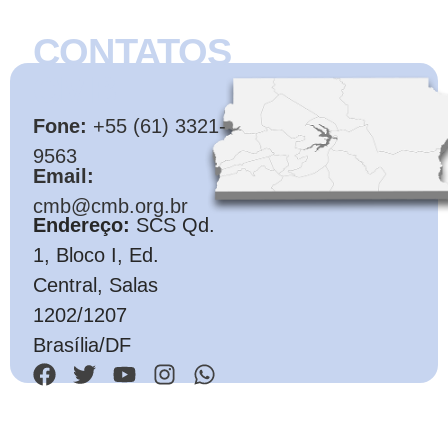
CONTATOS
CMB
Fone:
+55 (61) 3321-
9563
Email:
cmb@cmb.org.br
Endereço:
SCS Qd.
1, Bloco I, Ed.
Central, Salas
1202/1207
Brasília/DF