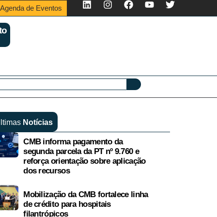
Agenda de Eventos
to
ltimas
Notícias
CMB informa pagamento da
segunda parcela da PT nº 9.760 e
reforça orientação sobre aplicação
dos recursos
Mobilização da CMB fortalece linha
de crédito para hospitais
filantrópicos