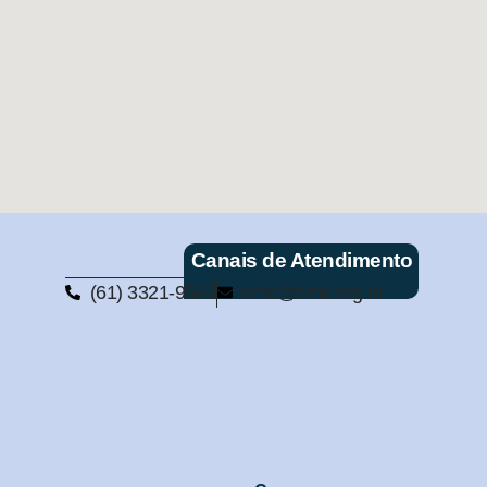
Canais de Atendimento
(61) 3321-9563
cmb@cmb.org.br