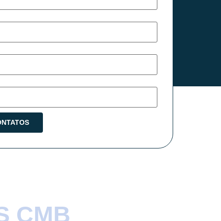
S CMB