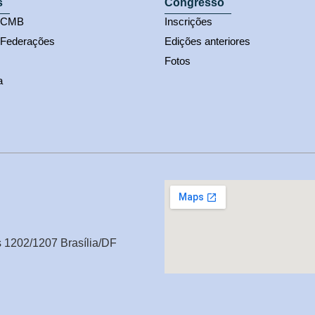
s
Congresso
s CMB
Inscrições
 Federações
Edições anteriores
Fotos
a
s 1202/1207 Brasília/DF