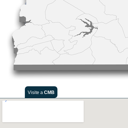
Visite a
CMB