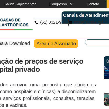
Saúde Suplementar
Congresso
Contato
Canais de Atendimen
(61) 3321-9563
cmb@cmb.org.br
 para Download
Área do Associado
ção de preços de serviço
Ú
ital privado
dor aprovou uma proposta que obriga os
omo hospitais e clínicas) a disponibilizarem
serviços profissionais, consultas, terapias,
s e vacinas.