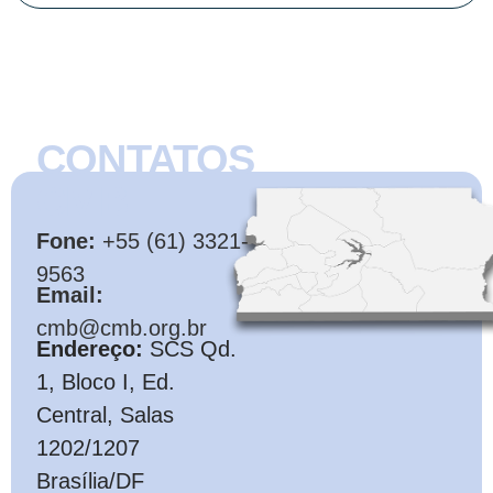
CONTATOS
CMB
Fone:
+55 (61) 3321-
9563
Email:
cmb@cmb.org.br
Endereço:
SCS Qd.
1, Bloco I, Ed.
Central, Salas
1202/1207
Brasília/DF