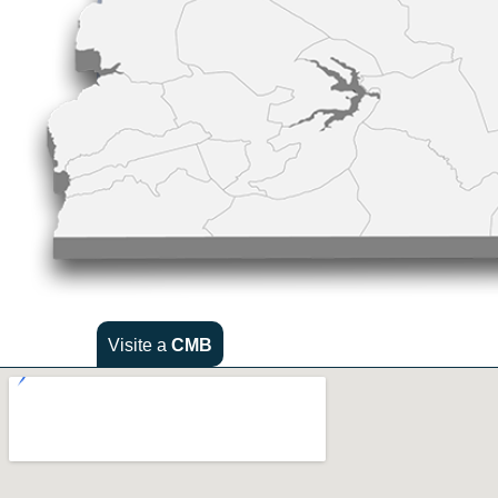
Visite a
CMB