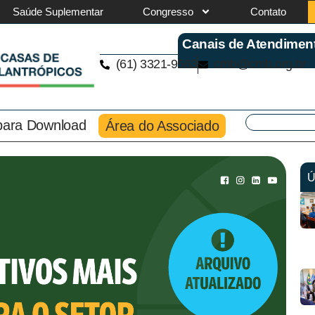
Saúde Suplementar
Congresso
Contato
Canais de Atendimen
(61) 3321-9563
cmb@cmb.org.br
 para Download
Área do Associado
Ú