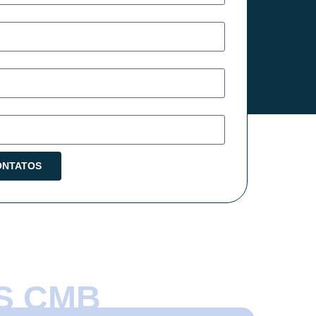
S CMB