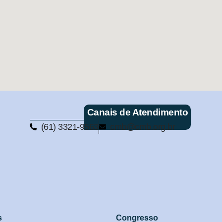
Canais de Atendimento
(61) 3321-9563
cmb@cmb.org.br
s
Congresso