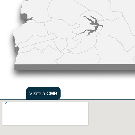
Visite a
CMB