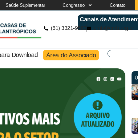
Saúde Suplementar
Congresso
Contato
Canais de Atendimen
(61) 3321-9563
cmb@cmb.org.br
 para Download
Área do Associado
Ú