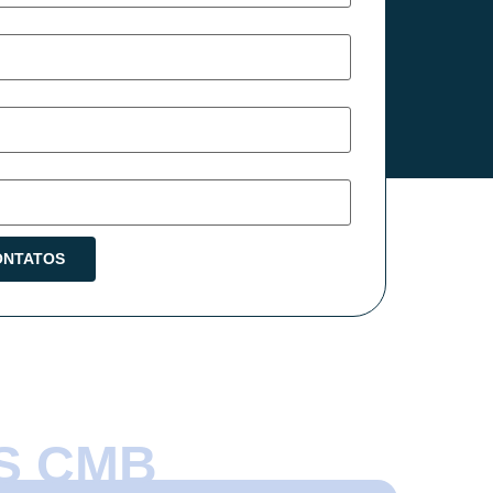
S CMB