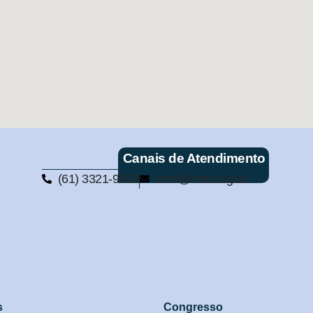
Canais de Atendimento
(61) 3321-9563
cmb@cmb.org.br
s
Congresso