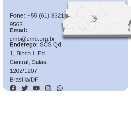
CMB
Fone:
+55 (61) 3321-
9563
Email:
cmb@cmb.org.br
Endereço:
SCS Qd.
1, Bloco I, Ed.
Central, Salas
1202/1207
Brasília/DF