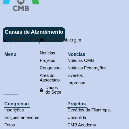
Canais de Atendimento
(61) 3321-9563
cmb@cmb.org.br
Notícias
Menu
Notícias
Projetos
Notícias CMB
Congresso
Notícias Federações
Área do
Eventos
Associado
Imprensa
Dados
do Setor
Congresso
Projetos
Inscrições
Cenários da Filantropia
Edições anteriores
Consolida
Fotos
CMB Academy