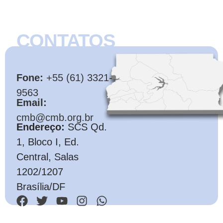
CONTATOS
CMB
Fone:
+55 (61) 3321-
9563
Email:
cmb@cmb.org.br
Endereço:
SCS Qd.
1, Bloco I, Ed.
Central, Salas
1202/1207
Brasília/DF