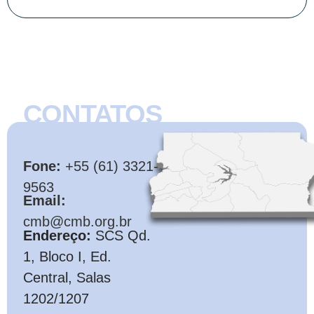
CONTATOS
CMB
Fone:
+55 (61) 3321-
9563
Email:
cmb@cmb.org.br
Endereço:
SCS Qd.
1, Bloco I, Ed.
Central, Salas
1202/1207