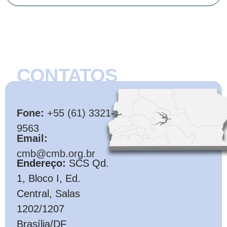
CONTATOS
CMB
Fone:
+55 (61) 3321-
9563
Email:
cmb@cmb.org.br
Endereço:
SCS Qd.
1, Bloco I, Ed.
Central, Salas
1202/1207
Brasília/DF