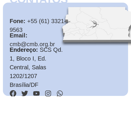
CMB
Fone:
+55 (61) 3321-
9563
Email:
cmb@cmb.org.br
Endereço:
SCS Qd.
1, Bloco I, Ed.
Central, Salas
1202/1207
Brasília/DF