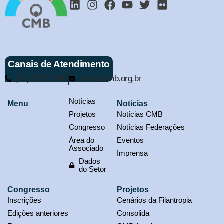
Canais de Atendimento
(61) 3321-9563
cmb@cmb.org.br
Notícias
Menu
Notícias
Projetos
Notícias CMB
Congresso
Notícias Federações
Área do
Eventos
Associado
Imprensa
Dados
do Setor
Congresso
Projetos
Inscrições
Cenários da Filantropia
Edições anteriores
Consolida