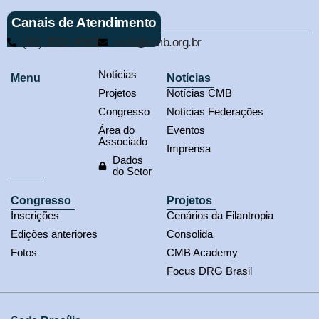
Canais de Atendimento
(61) 3321-9563
cmb@cmb.org.br
Notícias
Menu
Notícias
Projetos
Notícias CMB
Congresso
Notícias Federações
Área do
Eventos
Associado
Imprensa
Dados
do Setor
Congresso
Projetos
Inscrições
Cenários da Filantropia
Edições anteriores
Consolida
Fotos
CMB Academy
Focus DRG Brasil