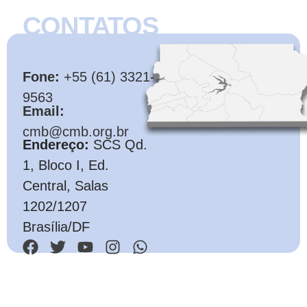
CONTATOS
CMB
Fone:
+55 (61) 3321-
9563
Email:
cmb@cmb.org.br
Endereço:
SCS Qd.
1, Bloco I, Ed.
Central, Salas
1202/1207
Brasília/DF