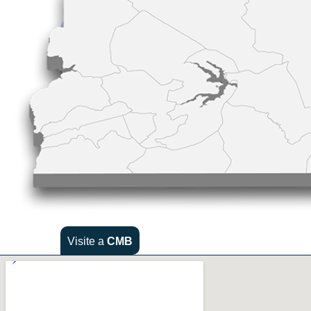
Visite a
CMB