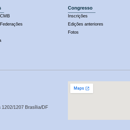
s
Congresso
s CMB
Inscrições
 Federações
Edições anteriores
Fotos
a
s 1202/1207 Brasília/DF