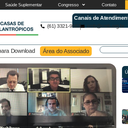
Saúde Suplementar
Congresso
Contato
Canais de Atendimen
(61) 3321-9563
cmb@cmb.org.br
 para Download
Área do Associado
Ú