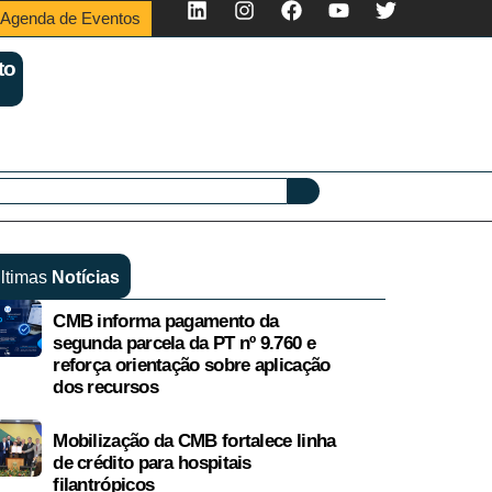
Agenda de Eventos
to
ltimas
Notícias
CMB informa pagamento da
segunda parcela da PT nº 9.760 e
reforça orientação sobre aplicação
dos recursos
Mobilização da CMB fortalece linha
de crédito para hospitais
filantrópicos