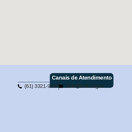
Canais de Atendimento
(61) 3321-9563
cmb@cmb.org.br