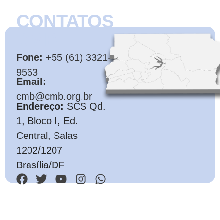
CONTATOS
CMB
Fone:
+55 (61) 3321-
9563
Email:
cmb@cmb.org.br
Endereço:
SCS Qd.
1, Bloco I, Ed.
Central, Salas
1202/1207
Brasília/DF