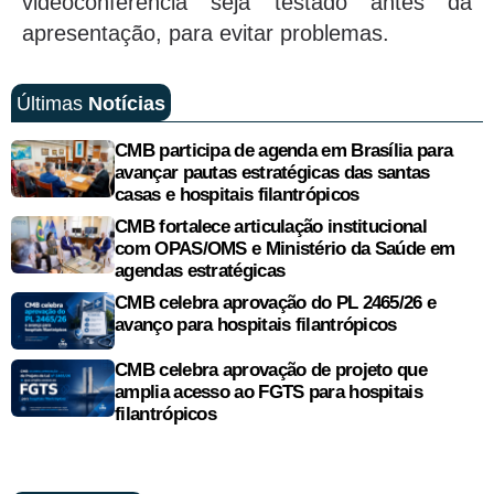
videoconferência seja testado antes da
apresentação, para evitar problemas.
Últimas
Notícias
CMB participa de agenda em Brasília para
avançar pautas estratégicas das santas
casas e hospitais filantrópicos
CMB fortalece articulação institucional
com OPAS/OMS e Ministério da Saúde em
agendas estratégicas
CMB celebra aprovação do PL 2465/26 e
avanço para hospitais filantrópicos
CMB celebra aprovação de projeto que
amplia acesso ao FGTS para hospitais
filantrópicos