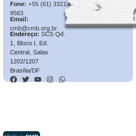
Fone:
+55 (61) 3321-
9563
Email:
cmb@cmb.org.br
Endereço:
SCS Qd.
1, Bloco I, Ed.
Central, Salas
1202/1207
Brasília/DF