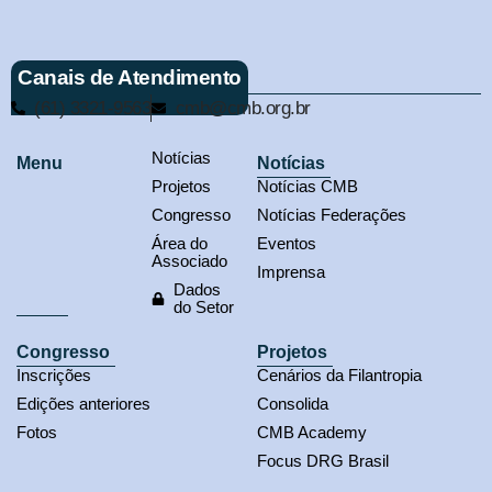
Canais de Atendimento
(61) 3321-9563
cmb@cmb.org.br
Notícias
Menu
Notícias
Projetos
Notícias CMB
Congresso
Notícias Federações
Área do
Eventos
Associado
Imprensa
Dados
do Setor
Congresso
Projetos
Inscrições
Cenários da Filantropia
Edições anteriores
Consolida
Fotos
CMB Academy
Focus DRG Brasil