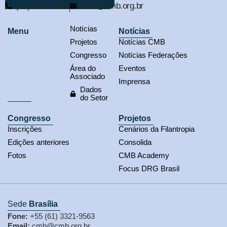
(61) 3321-9563
cmb@cmb.org.br
Notícias
Menu
Notícias
Projetos
Notícias CMB
Congresso
Notícias Federações
Área do
Eventos
Associado
Imprensa
Dados
do Setor
Congresso
Projetos
Inscrições
Cenários da Filantropia
Edições anteriores
Consolida
Fotos
CMB Academy
Focus DRG Brasil
Sede
Brasília
Fone:
+55 (61) 3321-9563
Email:
cmb@cmb.org.br