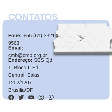
CONTATOS
CMB
Fone:
+55 (61) 3321-
9563
Email:
cmb@cmb.org.br
Endereço:
SCS Qd.
1, Bloco I, Ed.
Central, Salas
1202/1207
Brasília/DF