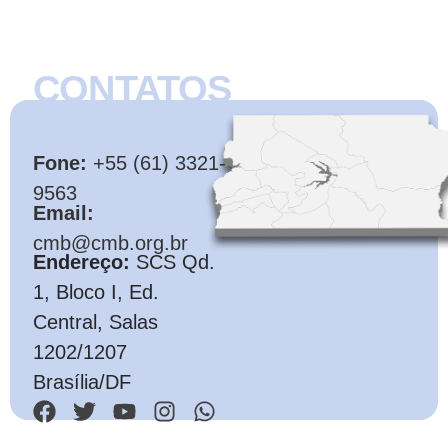
CONTATOS
CMB
Fone:
+55 (61) 3321-
9563
Email:
cmb@cmb.org.br
Endereço:
SCS Qd.
1, Bloco I, Ed.
Central, Salas
1202/1207
Brasília/DF