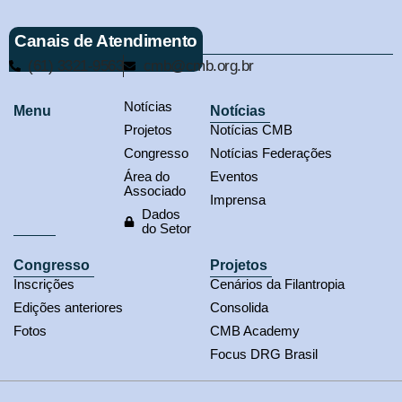
Canais de Atendimento
(61) 3321-9563
cmb@cmb.org.br
Notícias
Menu
Notícias
Projetos
Notícias CMB
Congresso
Notícias Federações
Área do
Eventos
Associado
Imprensa
Dados
do Setor
Congresso
Projetos
Inscrições
Cenários da Filantropia
Edições anteriores
Consolida
Fotos
CMB Academy
Focus DRG Brasil