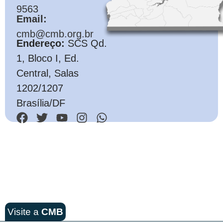
9563
Email:
cmb@cmb.org.br
Endereço:
SCS Qd.
1, Bloco I, Ed.
Central, Salas
1202/1207
Brasília/DF
Visite a
CMB