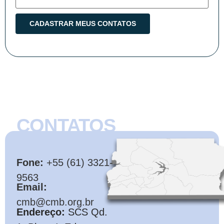
CONTATOS
CMB
Fone:
+55 (61) 3321-
9563
Email:
cmb@cmb.org.br
Endereço:
SCS Qd.