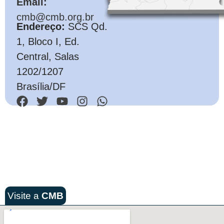
Email:
cmb@cmb.org.br
Endereço:
SCS Qd.
1, Bloco I, Ed.
Central, Salas
1202/1207
Brasília/DF
Visite a
CMB