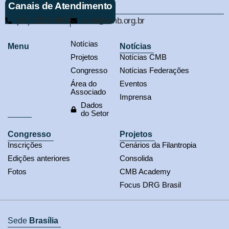
Canais de Atendimento
(61) 3321-9563
cmb@cmb.org.br
Notícias
Menu
Notícias
Projetos
Notícias CMB
Congresso
Notícias Federações
Área do
Eventos
Associado
Imprensa
Dados
do Setor
Congresso
Projetos
Inscrições
Cenários da Filantropia
Edições anteriores
Consolida
Fotos
CMB Academy
Focus DRG Brasil
Sede
Brasília