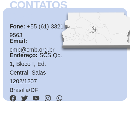
CONTATOS
CMB
Fone:
+55 (61) 3321-
9563
Email:
cmb@cmb.org.br
Endereço:
SCS Qd.
1, Bloco I, Ed.
Central, Salas
1202/1207
Brasília/DF