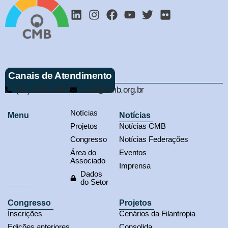
Canais de Atendimento
(61) 3321-9563
cmb@cmb.org.br
Notícias
Menu
Notícias
Projetos
Notícias CMB
Congresso
Notícias Federações
Área do
Eventos
Associado
Imprensa
Dados
do Setor
Congresso
Projetos
Inscrições
Cenários da Filantropia
Edições anteriores
Consolida