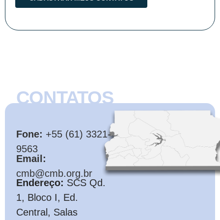
CONTATOS
CMB
Fone:
+55 (61) 3321-
9563
Email:
cmb@cmb.org.br
Endereço:
SCS Qd.
1, Bloco I, Ed.
Central, Salas