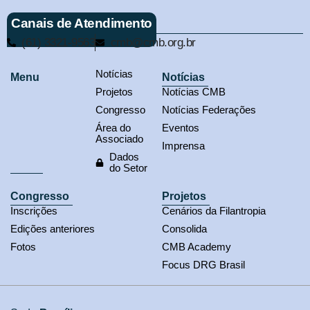
Canais de Atendimento
(61) 3321-9563
cmb@cmb.org.br
Notícias
Menu
Notícias
Projetos
Notícias CMB
Congresso
Notícias Federações
Área do
Eventos
Associado
Imprensa
Dados
do Setor
Congresso
Projetos
Inscrições
Cenários da Filantropia
Edições anteriores
Consolida
Fotos
CMB Academy
Focus DRG Brasil