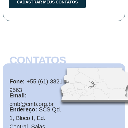
CONTATOS
CMB
Fone:
+55 (61) 3321-
9563
Email:
cmb@cmb.org.br
Endereço:
SCS Qd.
1, Bloco I, Ed.
Central, Salas